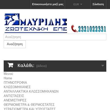
Επικοινωνήστε μαζί μας
Σύνδεση
EUR
Αναζήτηση
Καλάθι:
(άδειο)
Μενού
Home
ΠΤΗΝΟΤΡΟΦΙΑ
ΚΛΩΣΟΜΗΧΑΝΕΣ
ΑΝΤΑΛΛΑΚΤΙΚΑ ΚΛΩΣΣΟΜΗΧΑΝΩΝ
ΑΝΤΙΣΤΑΣΕΙΣ
ΑΝΕΜΙΣΤΗΡΕΣ
ΘΕΡΜΟΜΕΤΡΑ & ΘΕΡΜΟΣΤΑΤΕΣ
ΥΓΡΑΣΙΟΜΕΤΡΑ ΚΑΙ ΥΓΡΟΣΤΑΤΕΣ