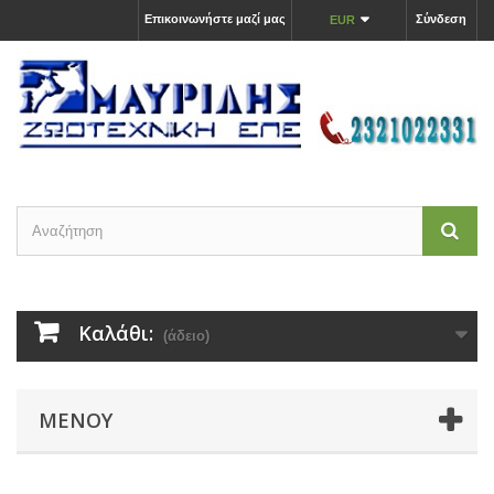
Επικοινωνήστε μαζί μας
Σύνδεση
EUR
Καλάθι:
(άδειο)
ΜΕΝΟΎ