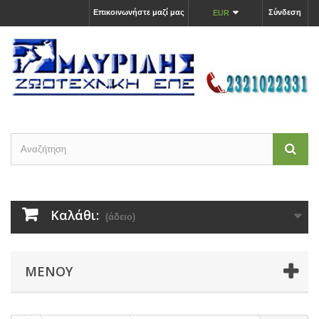
Επικοινωνήστε μαζί μας
Σύνδεση
EUR
Καλάθι:
(άδειο)
ΜΕΝΟΎ