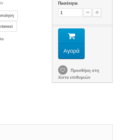
όν
Ποσότητα
οποίηση
nterest
λο
Αγορά
Προσθήκη στη
λίστα επιθυμιών