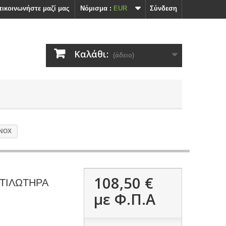
ικοινωνήστε μαζί μας
Nόμισμα :
EUR
Σύνδεση
Καλάθι:
(άδειο)
INOX
108,50 €
ΤΙΛΩΤΗΡΑ
με Φ.Π.Α