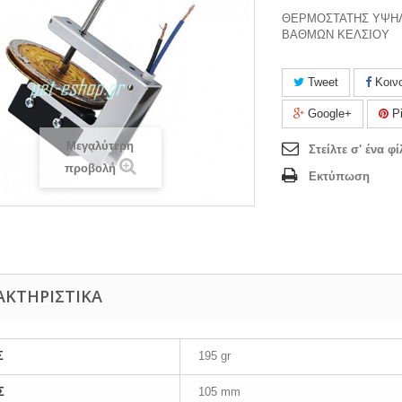
ΘΕΡΜΟΣΤΑΤΗΣ ΥΨΗΛΗ
ΒΑΘΜΩΝ ΚΕΛΣΙΟΥ
Tweet
Κοιν
Google+
Pi
Μεγαλύτερη
Στείλτε σ' ένα φί
προβολή
Εκτύπωση
ΑΚΤΗΡΙΣΤΙΚΆ
Σ
195 gr
Σ
105 mm