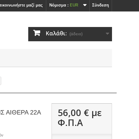
ικοινωνήστε μαζί μας
Nόμισμα :
EUR
Σύνδεση
Καλάθι:
(άδειο)
56,00 €
με
 ΑΙΘΕΡΑ 22Α
Φ.Π.Α
όν