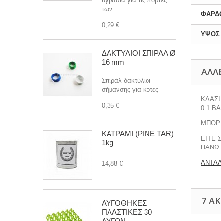
υγρασία για τις πόρτες
των...
ΦΑΡΔ
0,29 €
ΥΨΟΣ
ΔΑΚΤΥΛΙΟΙ ΣΠΙΡΑΛ Ø
16 mm
ΆΛΛ
Σπιράλ δακτύλιοι
σήμανσης για κοτες
ΚΛΑΣΙ
0,35 €
0.1 Β
ΜΠΟΡΕ
ΚΑΤΡΑΜΙ (PINE TAR)
ΕΙΤΕ 
1kg
ΠΑΝΩ 
ΑΝΤΑΛ
14,88 €
7 Α
ΑΥΓΟΘΗΚΕΣ
ΠΛΑΣΤΙΚΕΣ 30
ΑΥΓΩΝ