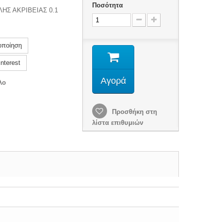
Ποσότητα
Σ ΑΚΡΙΒΕΙΑΣ 0.1
οποίηση
nterest
Αγορά
λο
Προσθήκη στη
λίστα επιθυμιών